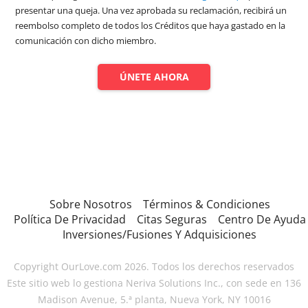
presentar una queja. Una vez aprobada su reclamación, recibirá un
reembolso completo de todos los Créditos que haya gastado en la
comunicación con dicho miembro.
ÚNETE AHORA
Sobre Nosotros
Términos & Condiciones
Política De Privacidad
Citas Seguras
Centro De Ayuda
Inversiones/Fusiones Y Adquisiciones
Copyright OurLove.com 2026. Todos los derechos reservados
Este sitio web lo gestiona Neriva Solutions Inc., con sede en 136
Madison Avenue, 5.ª planta, Nueva York, NY 10016