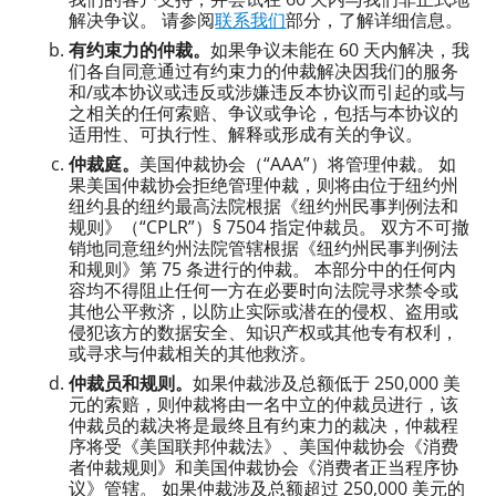
解决争议。 请参阅
联系我们
部分，了解详细信息。
有约束力的仲裁。
如果争议未能在 60 天内解决，我
们各自同意通过有约束力的仲裁解决因我们的服务
和/或本协议或违反或涉嫌违反本协议而引起的或与
之相关的任何索赔、争议或争论，包括与本协议的
适用性、可执行性、解释或形成有关的争议。
仲裁庭。
美国仲裁协会（“AAA”）将管理仲裁。 如
果美国仲裁协会拒绝管理仲裁，则将由位于纽约州
纽约县的纽约最高法院根据《纽约州民事判例法和
规则》（“CPLR”）§ 7504 指定仲裁员。 双方不可撤
销地同意纽约州法院管辖根据《纽约州民事判例法
和规则》第 75 条进行的仲裁。 本部分中的任何内
容均不得阻止任何一方在必要时向法院寻求禁令或
其他公平救济，以防止实际或潜在的侵权、盗用或
侵犯该方的数据安全、知识产权或其他专有权利，
或寻求与仲裁相关的其他救济。
仲裁员和规则。
如果仲裁涉及总额低于 250,000 美
元的索赔，则仲裁将由一名中立的仲裁员进行，该
仲裁员的裁决将是最终且有约束力的裁决，仲裁程
序将受《美国联邦仲裁法》、美国仲裁协会《消费
者仲裁规则》和美国仲裁协会《消费者正当程序协
议》管辖。 如果仲裁涉及总额超过 250,000 美元的