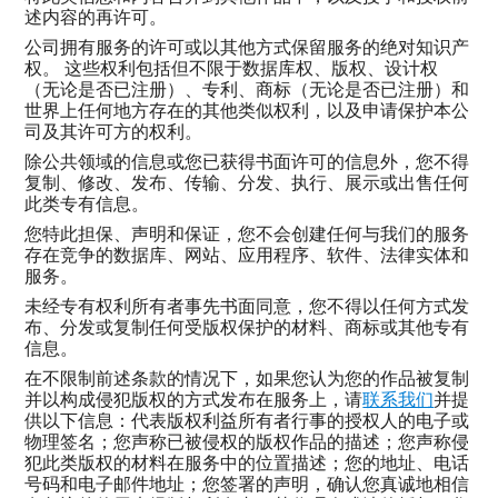
述内容的再许可。
公司拥有服务的许可或以其他方式保留服务的绝对知识产
权。 这些权利包括但不限于数据库权、版权、设计权
（无论是否已注册）、专利、商标（无论是否已注册）和
世界上任何地方存在的其他类似权利，以及申请保护本公
司及其许可方的权利。
除公共领域的信息或您已获得书面许可的信息外，您不得
复制、修改、发布、传输、分发、执行、展示或出售任何
此类专有信息。
您特此担保、声明和保证，您不会创建任何与我们的服务
存在竞争的数据库、网站、应用程序、软件、法律实体和
服务。
未经专有权利所有者事先书面同意，您不得以任何方式发
布、分发或复制任何受版权保护的材料、商标或其他专有
信息。
在不限制前述条款的情况下，如果您认为您的作品被复制
并以构成侵犯版权的方式发布在服务上，请
联系我们
并提
供以下信息：代表版权利益所有者行事的授权人的电子或
物理签名；您声称已被侵权的版权作品的描述；您声称侵
犯此类版权的材料在服务中的位置描述；您的地址、电话
号码和电子邮件地址；您签署的声明，确认您真诚地相信