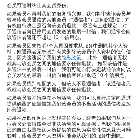
会员可随时终止其会员身份。
如果会员不再对我们的服务感兴趣，我们将审查该会员与
曾与该会员通信的其他会员（“通信者”）之间的通信，并
有权自行决定是否向该会员退款。 尽管有上述规定，对
于通信者向已停用会员发送的最后一封信，我们通常会向
该通信者返还不超过 10 个信用点。
如果会员因未指明/个人原因要求从服务中删除其个人资
料，则通讯者无权收到有关删除该会员个人资料的任何信
息，因为这违反了我们的
隐私政策
。 此外，通信者无权
就其与该会员之间的通信要求任何退款。 如果该信件是
其通信中的最后一封信，我们可能自行决定就通信者向该
会员发送的最后一封信向通信者账户退还 10 个信用点。
如果会员找到相配的人，但该人不是通信者，该通信者无
权就与该会员之间的通信要求任何退款。
如果会员被举报存在不当活动，我们可以自行决定向通过
提供确凿的证据告知我们该会员的不当活动的通信者发放
部分退款。
如果在反欺诈网站上发现某位会员，或者如果我们从另一
位会员处获得该会员非法活动的可靠证据，当我们根据自
己的自由裁量权认为所提供的信息为实质性信息且无可辩
驳时，该会员的个人资料可能会从我们的服务中删除。