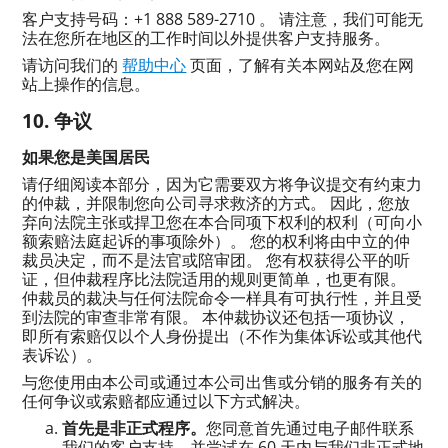
客户支持号码：+1 888 589-2710 。 请注意，我们可能无
法在您所在地区的工作时间以外提供客户支持服务。
请访问我们的
帮助中心
页面，了解有关本网站及您在网
站上操作的信息。
争议
如果您是美国居民
请仔细阅读本部分，因为它需要双方将争议提交有约束力
的仲裁，并限制您向公司寻求救济的方式。 因此，您放
弃向法院主张或捍卫您在本合同项下权利的权利（可向小
额索赔法庭起诉的事项除外）。 您的权利将由中立的仲
裁员决定，而不是法官或陪审团。 您有权获得公平的听
证，但仲裁程序比法院适用的规则更简单，也更有限。
仲裁员的裁决与任何法院命令一样具有可执行性，并且受
到法院的审查非常有限。 本仲裁协议还包括一项协议，
即所有索赔仅以个人身份提出（不作为集体诉讼或其他代
表诉讼）。
与您使用由本公司或通过本公司出售或分销的服务有关的
任何争议或索赔都应通过以下方式解决。
首先是非正式程序。
您同意首先通过电子邮件联系
我们的客户支持，并尝试在 60 天内与我们非正式地