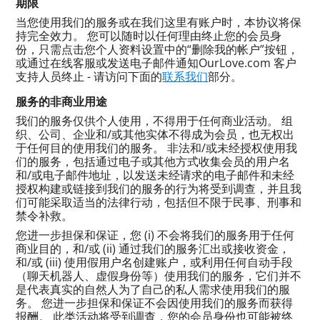
期限
当您使用我们的服务或在我们这里有账户时，本协议将保
持完全效力。 您可以随时以任何理由终止您的会员身
份，只需点击您个人资料设置中的“删除我的帐户”按钮，
或通过在线客服或发送电子邮件通知OurLove.com 客户
支持人员终止 - 请访问下面的
联系我们
部分。
服务的非商业用途
我们的服务仅供个人使用，不得用于任何商业活动。 组
织、公司、企业和/或其他实体不得成为会员，也无权出
于任何目的使用我们的服务。 非法和/或未经授权使用我
们的服务，包括通过电子或其他方式收集会员的用户名
和/或电子邮件地址，以发送未经请求的电子邮件和未经
授权构建或链接到我们的服务的行为将受到调查，并且我
们可能采取适当的法律行动，包括但不限于民事、刑事和
禁令补救。
您进一步担保和保证，您 (i) 不会将我们的服务用于任何
商业目的，和/或 (ii) 通过我们的服务汇出或接收资金，
和/或 (iii) 使用假用户名创建账户，或利用任何自动手段
（聊天机器人、虚假身份等）使用我们的服务，它们并不
是代表真实的自然人为了自己的私人需求使用我们的服
务。 您进一步担保和保证不会因使用我们的服务而获得
报酬。 此类活动将受到调查，您的会员身份也可能被终