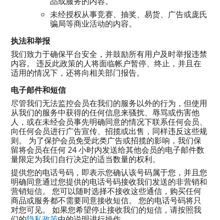
品或服务的内容。
未经授权从事竞赛、抽奖、易货、广告或庞氏
骗局等商业活动的内容。
执法和举报
我们致力于确保平台安全，并鼓励所有用户及时举报违禁
内容。 违反此政策的人将面临帐户暂停、终止，并且在
适用的情况下，还将向相关部门报告。
电子邮件和短信
尽管我们无法监控会员在我们的服务以外的行为，但使用
从我们的服务中获得的任何信息来骚扰、辱骂或伤害他
人，或在未经会员事先明确同意的情况下联系任何会员、
向任何会员进行广告宣传、招揽或出售，同样违反这些规
则。 为了保护会员免受此类广告或招揽的影响，我们保
留将会员在任何 24 小时内发送给其他会员的电子邮件数
量限定为我们自行决定的适当数量的权利。
提供您的电话号码，即表示您确认该号码属于您，并且您
明确同意通过您提供的电话号码接收我们发送的非营销和
营销短信。 您可以随时选择不接收这些通信，购买任何
商品或服务都不需要同意接收短信。 您的电话号码将只
对您可见。 如果您希望停止接收我们的短信，请按照我
们的
隐私政策
中的说明进行操作。