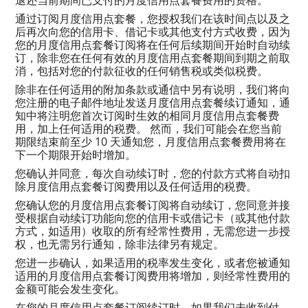
通过订阅月度信用点套餐，您授权我们在该时间点以及之
后再次向您的信用卡、借记卡或其他支付方式收费，因为
您的月度信用点套餐订阅将在任何后续期间开始时自动续
订，除非您在任何有效的月度信用点套餐期间到期之前取
消，包括对您的付款征收的任何销售税或类似税费。
除非在任何适用的附加条款或通信中另有说明，我们将向
您注册的电子邮件地址发送月度信用点套餐续订通知，通
知中将注明您首次订阅时生效的相同月度信用点套餐费
用，加上任何适用的税费。 然而，我们可能会在您当前
期限结束前至少 10 天通知您，月度信用点套餐费用将在
下一个期限开始时增加。
您确认并同意，每次自动续订时，您的付款方式将自动扣
除月度信用点套餐订阅费用以及任何适用的税费。
您确认您的月度信用点套餐订阅将自动续订，您同意并接
受根据自动续订功能向您的信用卡或借记卡（或其他付款
方式，如适用）收取的所有经常性费用，无需您进一步授
权，也无需另行通知，除非法律另有规定。
您进一步确认，如果适用的税率发生变化，或者您被通知
适用的月度信用点套餐订阅费用将增加，则经常性费用的
金额可能会发生变化。
在您的月度信用点套餐订阅续订时，如果我们未收到付