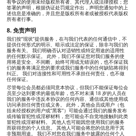
有争议的使用未经版权所有者、其代理人或法律授权；您
签署的声明，根据伪证处罚规定作出，声明您通知中的上
述信息是准确的，并且您是版权所有者或被授权代表版权
所有者行事。
免责声明
我们按“现状”提供服务，在与我们代表的任何通信中，不
提供任何形式的明示、暗示或法定的保证，除非与我们的
服务有关。 我们明确否认对适销性或特定用途的适用性
的任何默示保证。 此外，我们不保证您对我们服务的使
用将是安全、不间断、始终可用或无错误的，也不保证我
们的服务将满足您的要求或我们服务中的任何缺陷将得到
纠正。 我们对连接性和可用性不承担任何责任，也不做
任何保证。
尽管每位会员都必须同意本协议，但我们不能保证每位会
员至少达到要求的最低年龄，也不对未满 18 岁的人员在
我们的服务中违反本协议的任何内容、通信或其他使用或
访问承担任何责任或义务。 此外，其他会员或用户（包
括未经授权的用户或“黑客”）可能会通过我们的服务发布
或传输冒犯性或淫秽材料，您可能会不自觉地接触到此类
冒犯性或淫秽材料。 其他人也可能因您使用我们的服务
而获得您的个人信息。 其他人可能会将您的信息用于其
非预期用途。 我们不对您在我们服务中披露的任何个人