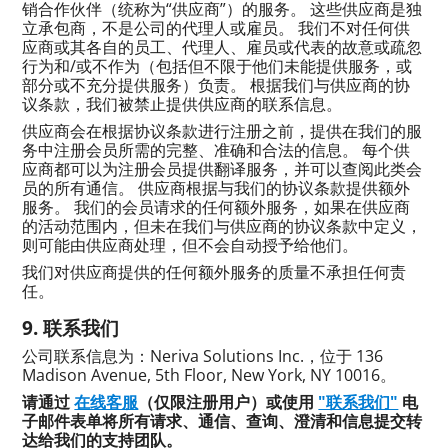
销合作伙伴（统称为“供应商”）的服务。 这些供应商是独
立承包商，不是公司的代理人或雇员。 我们不对任何供
应商或其各自的员工、代理人、雇员或代表的故意或疏忽
行为和/或不作为（包括但不限于他们未能提供服务，或
部分或不充分提供服务）负责。 根据我们与供应商的协
议条款，我们被禁止提供供应商的联系信息。
供应商会在根据协议条款进行注册之前，提供在我们的服
务中注册会员所需的完整、准确和合法的信息。 每个供
应商都可以为注册会员提供翻译服务，并可以查阅此类会
员的所有通信。 供应商根据与我们的协议条款提供额外
服务。 我们的会员请求的任何额外服务，如果在供应商
的活动范围内，但未在我们与供应商的协议条款中定义，
则可能由供应商处理，但不会自动授予给他们。
我们对供应商提供的任何额外服务的质量不承担任何责
任。
联系我们
公司联系信息为：Neriva Solutions Inc.，位于 136
Madison Avenue, 5th Floor, New York, NY 10016。
请通过
在线客服
（仅限注册用户）或使用
"联系我们"
电
子邮件表单将所有请求、通信、查询、澄清和信息提交转
达给我们的支持团队。